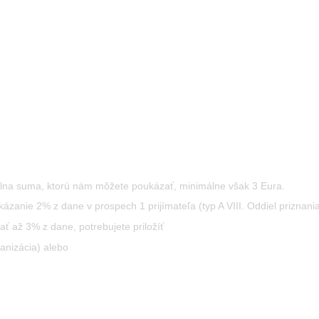
málna suma, ktorú nám môžete poukázať, minimálne však 3 Eura.
nie 2% z dane v prospech 1 prijímateľa (typ A VIII. Oddiel priznania, 
ť až 3% z dane, potrebujete priložíť
ganizácia) alebo