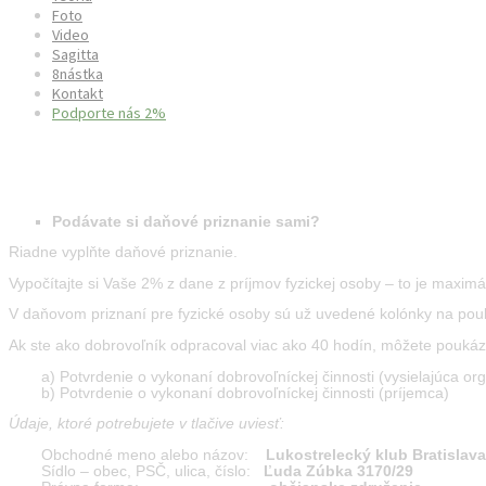
Foto
Video
Sagitta
8nástka
Kontakt
Podporte nás 2%
Postup 2% pre fyzickú osobu
Podávate si daňové priznanie sami?
Riadne vyplňte daňové priznanie.
Vypočítajte si Vaše 2% z dane z príjmov fyzickej osoby – to je maxi
V daňovom priznaní pre fyzické osoby sú už uvedené kolónky na poukáza
Ak ste ako dobrovoľník odpracoval viac ako 40 hodín, môžete poukáza
a) Potvrdenie o vykonaní dobrovoľníckej činnosti (vysielajúca or
b) Potvrdenie o vykonaní dobrovoľníckej činnosti (príjemca)
Údaje, ktoré potrebujete v tlačive uviesť:
Obchodné meno alebo názov:
Lukostrelecký klub Bratislava
Sídlo – obec, PSČ, ulica, číslo:
Ľuda Zúbka 3170/29