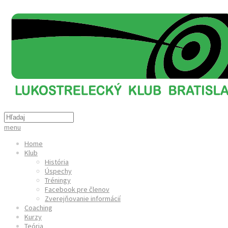
menu
Home
Klub
História
Úspechy
Tréningy
Facebook pre členov
Zverejňovanie informácií
Coaching
Kurzy
Teória