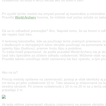
vzdialenosť od bodu k terču väčšia ako od bodu k vám.
Pri využití týchto metód ma zmysel poznať aj maximálne a minimálne vz
Pravidlá
World Archery
hovoria, že môžete mať počas súťaže so sebou 
Dá sa to odhadnúť presnejšie? Áno. Napriek tomu, že sa hovorí o odh
ale nejakú časť luku.
V terénnej lukostreľbe, kde sa používajú terče známych priemerov, m
z kladkových a olympijských lukov obvykle používajú na porovnanie k
opierky šípu (buttonu), priemer hrotu šípu a podobne.
Tu treba hneď pripomenúť, že podľa pravidiel World Archery nie je do
časť luku špeciálne za účelom odhadu vzdialenosti. Môžeme však využiť
Pravidlá takisto umožňujú zložiť namierený luk bez výstrelu, a tým pr
Ako na to?
Princíp metódy opíšeme na zameriavači, postup je však identický aj pr
cm terča pri jeho vzdialenosti 10 m. Táto situácia je znázornená na ľ
stredný obrázok. Pri zmene vzdialenosti z 10 m na 20 m sa z terča od
pripadajú 2 m.
Ak teda vidíme zameriavači situáciu znázornenú na pravom obrázku (7