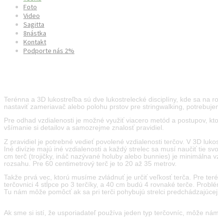
Foto
Video
Sagitta
8nástka
Kontakt
Podporte nás 2%
Odhad vzdialenosti pre terénnu a 3D 
Terénna a 3D lukostreľba sú dve lukostrelecké disciplíny, kde sa na r
nastaviť zameriavač alebo polohu prstov pre stringwalking, potrebujem
Pre odhad vzdialenosti je možné využiť viacero metód a postupov, kto
všímanie si detailov a samozrejme znalosť pravidiel.
Z pravidiel je potrebné vedieť povolené vzdialenosti terčov. V 3D lu
Iné divízie majú iné vzdialenosti a každý strelec sa musí naučiť tie s
cm terč (trojičky, ináč nazývané holuby alebo bunnies) je minimáln
rozsahu. Pre 60 centimetrový terč je to 20 až 35 metrov.
Takže prvá vec, ktorú musíme zvládnuť je určiť veľkosť terča. Pre te
terčovnici 4 stĺpce po 3 terčíky, a 40 cm budú 4 rovnaké terče. Problém
Tu nám môže pomôcť ak sa pri terči pohybujú strelci predchádzajúcej
Ak sme si istí, že usporiadateľ používa jeden typ terčovníc, môže nám