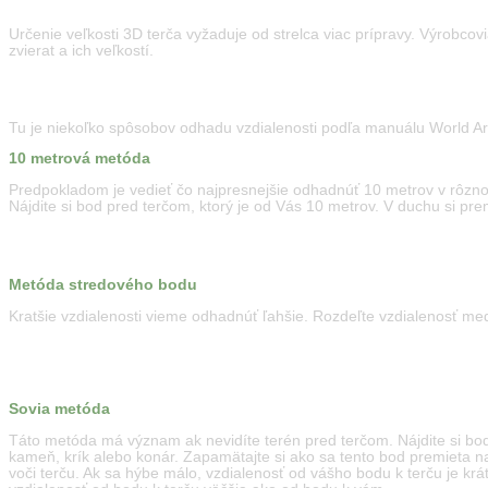
Určenie veľkosti 3D terča vyžaduje od strelca viac prípravy. Výrobcov
zvierat a ich veľkostí.
Tu je niekoľko spôsobov odhadu vzdialenosti podľa manuálu World Arc
10 metrová metóda
Predpokladom je vedieť čo najpresnejšie odhadnúť 10 metrov v rôzn
Nájdite si bod pred terčom, ktorý je od Vás 10 metrov. V duchu si premi
Metóda stredového bodu
Kratšie vzdialenosti vieme odhadnúť ľahšie. Rozdeľte vzdialenosť me
Sovia metóda
Táto metóda má význam ak nevidíte terén pred terčom. Nájdite si bo
kameň, krík alebo konár. Zapamätajte si ako sa tento bod premieta na
voči terču. Ak sa hýbe málo, vzdialenosť od vášho bodu k terču je krá