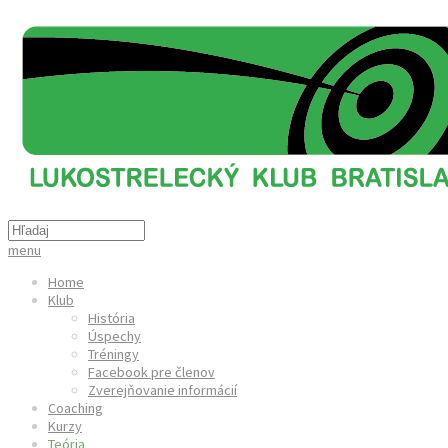
menu
Home
Klub
História
Úspechy
Tréningy
Facebook pre členov
Zverejňovanie informácií
Coaching
Kurzy
Teória