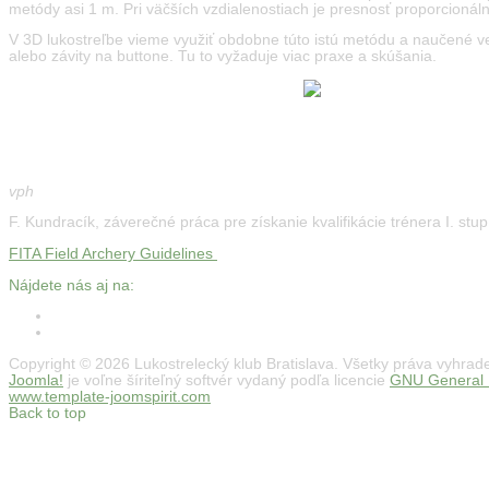
metódy asi 1 m. Pri väčších vzdialenostiach je presnosť proporcionáln
V 3D lukostreľbe vieme využiť obdobne túto istú metódu a naučené ve
alebo závity na buttone. Tu to vyžaduje viac praxe a skúšania.
vph
F. Kundracík, záverečné práca pre získanie kvalifikácie trénera I. stu
FITA Field Archery Guidelines
Nájdete nás aj na:
Copyright © 2026 Lukostrelecký klub Bratislava. Všetky práva vyhrad
Joomla!
je voľne šíriteľný softvér vydaný podľa licencie
GNU General P
www.template-joomspirit.com
Back to top